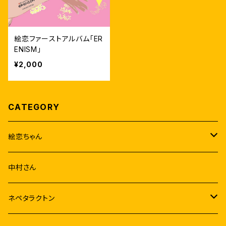
絵恋ファーストアルバム｢ER
ENISM｣
¥2,000
CATEGORY
絵恋ちゃん
音源
中村さん
アルバム
映像
ネペタラクトン
シングル