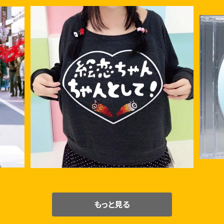
ト」
絵恋2ndアルバム「絵恋ちゃんちゃんとして」
¥3,000
もっと見る