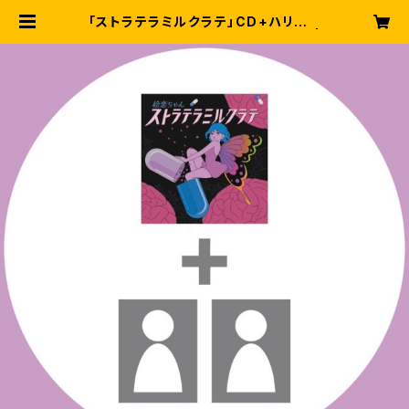
「ストラテラミルクラテ」CD+ハリケン
パ！しゃしん2枚セット（ンパ！セット） |
そらしどショップ