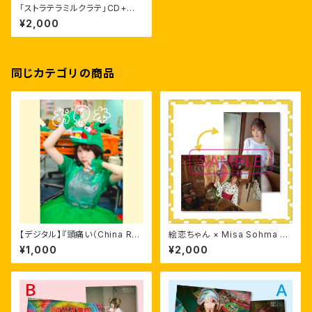
「ストラテラミルクラテ」CD+ハリ
ケンパ！しゃしん2枚セット（ンパ！
¥2,000
セット）
同じカテゴリの商品
【デジタル】『頭痛い（China Re
絵恋ちゃん × Misa Sohma ポ
mix）』つきデジタル年賀状
スター
¥1,000
¥2,000