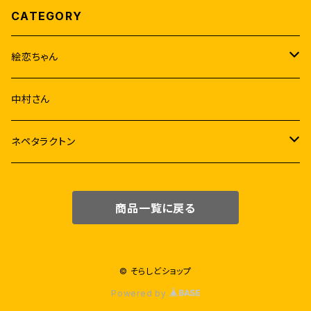
CATEGORY
絵恋ちゃん
音源
中村さん
アルバム
映像
ネペタラクトン
シングル
グッズ
チェキセット
商品一覧に戻る
リミックス
コラボ商品
ミニアルバム
ウニ
© そらしどショップ
Powered by
絵恋ちゃんと楽器
ストラテラミルクラテ