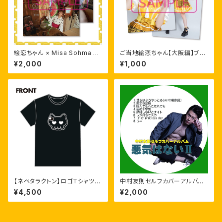
絵恋ちゃん × Misa Sohma ポ
ご当地絵恋ちゃん【大阪編】ブロ
スター
マイドセット
¥2,000
¥1,000
【ネペタラクトン】ロゴTシャツ
中村友則セルフカバーアルバム
【XL】
「悪気はないⅡ」
¥4,500
¥2,000