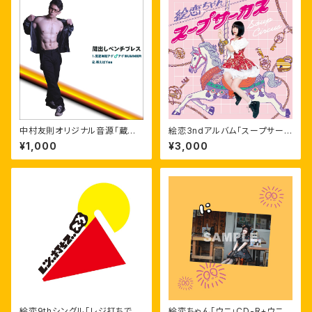
中村友則オリジナル音源「蔵出
絵恋3ndアルバム「スープサーカ
しベンチプレス」ダウンロード版
ス」
¥1,000
¥3,000
絵恋9thシングル「レジ打ちでス
絵恋ちゃん「ウニ」CD-R+ウニウ