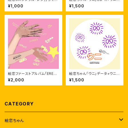
カ」
ニしゃしん3枚セット（に）
¥1,000
¥1,500
絵恋ファーストアルバム｢ERENI
絵恋ちゃん「ウニ」データ+ウニウ
SM｣
ニデジタルフォト2枚セット
¥2,000
¥1,500
CATEGORY
絵恋ちゃん