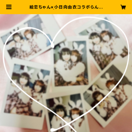
絵恋ちゃん×小日向由衣コラボらんち
ぇき | そらしどショップ