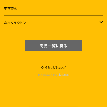
音源
中村さん
アルバム
映像
ネペタラクトン
シングル
グッズ
チェキセット
商品一覧に戻る
リミックス
コラボ商品
ミニアルバム
ウニ
© そらしどショップ
Powered by
絵恋ちゃんと楽器
ストラテラミルクラテ
絵恋宇宙