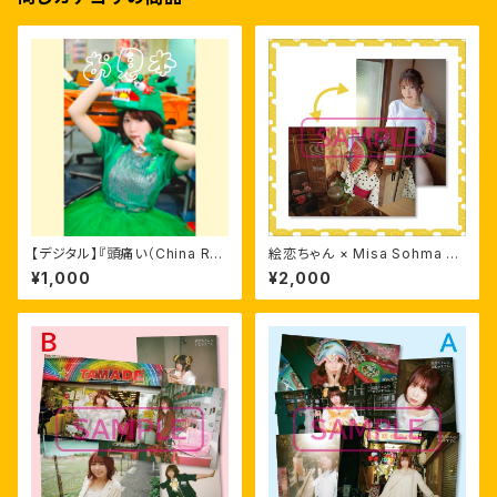
【デジタル】『頭痛い（China Re
絵恋ちゃん × Misa Sohma ポ
mix）』つきデジタル年賀状
スター
¥1,000
¥2,000