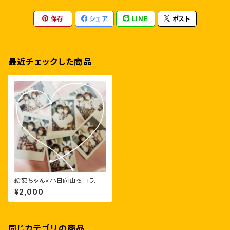
保存
シェア
LINE
ポスト
最近チェックした商品
絵恋ちゃん×小日向由衣コラボ
らんちぇき
¥2,000
同じカテゴリの商品