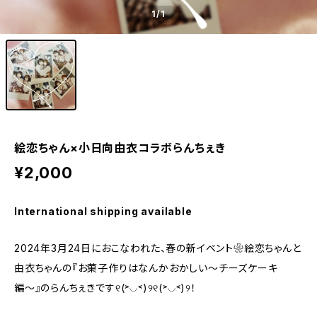
1
/1
絵恋ちゃん×小日向由衣コラボらんちぇき
¥2,000
International shipping available
2024年3月24日におこなわれた、春の新イベント❀絵恋ちゃんと
由衣ちゃんの『お菓子作りはなんかおかしい〜チーズケーキ
編〜』のらんちぇきです୧(˃◡˂)୨୧(˃◡˂)୨！