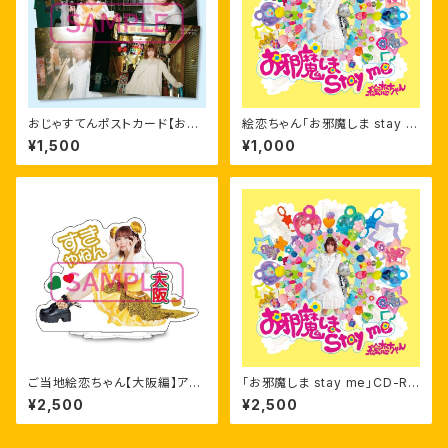
おじゃすてんポストカード【お邪
絵恋ちゃん「お邪魔しま stay m
魔しまセット】
e」データ
¥1,500
¥1,000
ご当地絵恋ちゃん【大阪編】アク
「お邪魔しま stay me」CD-R
リルスタンドセット
+お邪魔しまアクキーセット
¥2,500
¥2,500