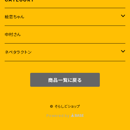
絵恋ちゃん
音源
中村さん
アルバム
映像
ネペタラクトン
シングル
グッズ
チェキセット
商品一覧に戻る
リミックス
コラボ商品
ミニアルバム
ウニ
© そらしどショップ
Powered by
絵恋ちゃんと楽器
ストラテラミルクラテ