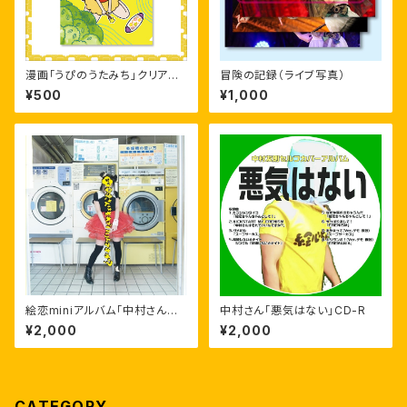
漫画「うぴのうたみち」クリアフ
冒険の記録（ライブ写真）
ァイル
¥500
¥1,000
絵恋miniアルバム「中村さんは
中村さん「悪気はない」CD-R
それでいいんですか？」
¥2,000
¥2,000
CATEGORY